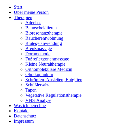
Start
Über meine Person
Therapien
Aderlass
Baunscheidtieren
Bioresonanztherapie
Raucherentwöhnung
Blutegelanwendung
Breußmassage
Dornmethode
Fußreflexzonenmassage
Kleine Neuraltherapie
Orthomolekulare Medizin
Ohrakupunktur
Schröpfen, Ausleiten, Entgiften
Schüßlersalze
Tapen
Vegetative Regulationstherapie
VNS-Analyse
Was ich berechne
Kontakt
Datenschutz
Impressum